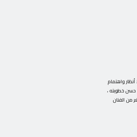
أنظار واهتمام
 حسن خطوبته ،
لعمر 26 عامًا ، وتسع سنوات. . أصغر من الفنان