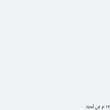
حسن فنان ومغني مصري برز بعد إطلاق الأغنية الرائجة “ابنة الجار” وبعد إعلان خطوبته مع بريم طارق ، ازداد البحث ، ولد حسن في 12 يوليو 1987 م. في أسرة