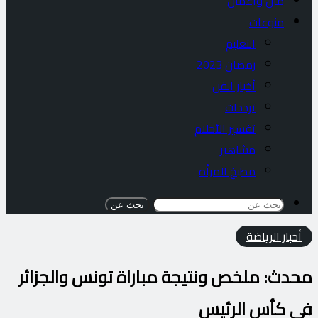
مال واعمال
منوعات
التعليم
رمضان 2023
أخبار الفن
ترددات
تفسير الأحلام
مشاهير
مطبخ المرأه
بحث عن
أخبار الرياضة
محدث: ملخص ونتيجة مباراة تونس والجزائر
في كأس الرئيس