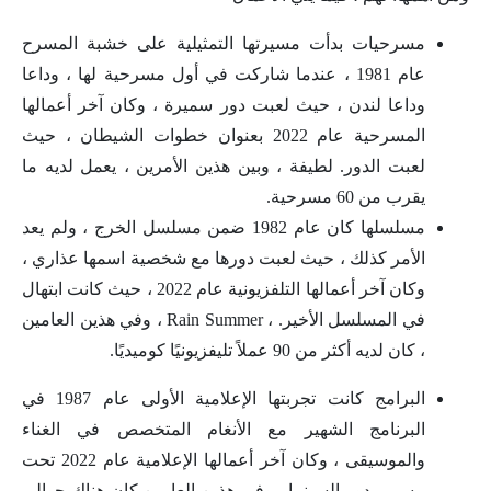
مسرحيات بدأت مسيرتها التمثيلية على خشبة المسرح
عام 1981 ، عندما شاركت في أول مسرحية لها ، وداعا
وداعا لندن ، حيث لعبت دور سميرة ، وكان آخر أعمالها
المسرحية عام 2022 بعنوان خطوات الشيطان ، حيث
لعبت الدور. لطيفة ، وبين هذين الأمرين ، يعمل لديه ما
يقرب من 60 مسرحية.
مسلسلها كان عام 1982 ضمن مسلسل الخرج ، ولم يعد
الأمر كذلك ، حيث لعبت دورها مع شخصية اسمها عذاري ،
وكان آخر أعمالها التلفزيونية عام 2022 ، حيث كانت ابتهال
في المسلسل الأخير. ، Rain Summer ، وفي هذين العامين
، كان لديه أكثر من 90 عملاً تليفزيونيًا كوميديًا.
البرامج كانت تجربتها الإعلامية الأولى عام 1987 في
البرنامج الشهير مع الأنغام المتخصص في الغناء
والموسيقى ، وكان آخر أعمالها الإعلامية عام 2022 تحت
مسمى دور السينما ، وفي هذين العامين كان هناك حوالي