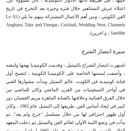
جيلها ، في طريقة أدائها الأدوار الكوميدية ، كان مسؤولا عن.
اعتلاء عرش المشاهير خلال فترة وجيزة بعد التخرج في تاريخ
الفن الكويتي ، ومن أهم الأعمال المشتركة بينهم ما يلي (Le Al-
Angham، Take and Vinegar، Cocktail، Wedding Nest، Channels
Satellite ، و اخرين).
سيرة انتصار الشرع
اشتهرت انتصار الشراح بالتمثيل ، وقدمت الكوميديا ​​نهجها واتبعته
، وأضفت لمستها الخاصة على الكوميديا ​​الكويتية ، لتصبح أول
فنانة كوميدية في الكويت. عالم التمثيل وبدأت مشوارها الفني
في أواخر السبعينيات من القرن الماضي وكان للماضي من
خلال الفرق الغنائية وعلاقتها بالفنانة الماهرة مريم الغضبان دور
كبير في إيجاد أساس الفن. طريقها إلى التمثيل عام 1982 ، وكان
أول ظهور احترافي لها من خلال مسلسل “خرج ولم يعد”. ثم
بدأت في وضع اللبنة الأولى لعالم الفن والتمثيل ثم دخلت المعهد
العالي للفنون المسرحية وتخرج عام 1985 ليواصل مسيرته