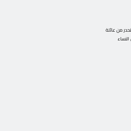
ة أعمال ومصممة أزياء إماراتية ، ولدت في الشارقة بدولة الإمارات العربية المتحدة ، حيث ولدت في يناير 1980 ، تنحدر من عائلة
النساء