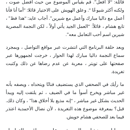
قائلة: “لا أفعل”. قم بقياس الموضوع من حيث أفضل صوت ،
ولكنه أكثر شيوعًا “. وعلق الهويش على الاختيار قائلا: “أما أنا فأنا
أعمل مع داليا مبارك وأعمل مع شيرين”. أجاب عايد: “هذا فظ” ،
تابع هشام ، قائلاً: “العمل الجيد يأتي أولاً ، لكن النجمة المصرية
شيرين اسم أحب التعامل معه”.
وبعد حلقة البرنامج التي انتشرت عبر مواقع التواصل ، وبمجرد
سماع النجمة داليا مبارك لهذا الحوار ، خرجت لجمهورها عبر
صفحتها على تويتر ، معربة عن عدم رضاها عن ذلك وكتبت
تغريدة.
ما رأيك في الصحفي الذي يستضيف فنانًا ويتحداه ، ويصفه بأنه
غير مباشر ويخرج أسوأ ما في الضيف ، ثم يلتفت إليه ويبدأ
الحديث بشكل غير مباشر ، “إنه مذيع بلا أخلاق هذا” ، وكان ذلك.
قبل؟ بمعرفة موضوع هذه التغريدة ، لأن نضال الأحمدية اعتذر
فيما بعد للصحفي هشام حويش.