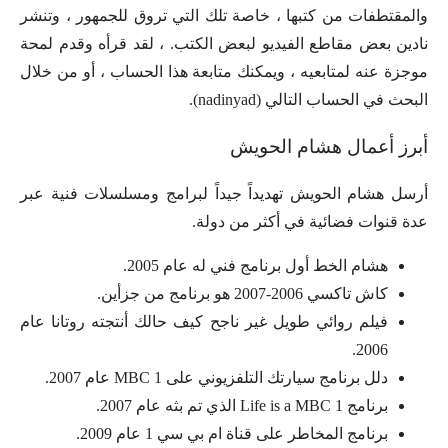
والمقتطفات من كتبها ، خاصة تلك التي تروق للجمهور ، وتنشر
نادين بعض مقاطع الفيديو لبعض الكتب. ، لقد قرأه وقدم لمحة
موجزة عنه لمتابعيه ، ويمكنك متابعة هذا الحساب ، أو من خلال
البحث في الحساب التالي (nadinyad).
أبرز أعمال هشام الحويش
أرسل هشام الحويش تهديداً جيداً لبرامج ومسلسلات فنية عبر
عدة قنوات فضائية في أكثر من دولة.
هشام الخط أول برنامج فني له عام 2005.
كاش تاكسي 2006-2007 هو برنامج من جزأين.
فيلم روائي طويل غير ناجح كيف حالك أنتجته روتانا عام
2006.
دلل برنامج سيارتك التلفزيوني على MBC 1 عام 2007.
برنامج Life is a MBC 1 الذي تم بثه عام 2007.
برنامج المخاطر على قناة ام بي سي 1 عام 2009.