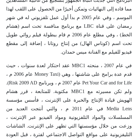
البرنامج التي جذبت انتباه الجمهور بتشجيع من غالبية المشاهدين
مما قاده إلى النهائيات وتمكن أخيرًا من الحصول على اللقب لهذا
الموسم ، وفي عام 2005 م بدأ أول عمل تلفزيوني له في شهر
رمضان على قناة LBC مع برنامج منافسة تحت اسم (هشام
الخط) ، وفي مطلع عام 2006 م قام ببطولة فيلم روائي طويل
تحت اسم (كوناس الهال) من إنتاج روتانا ، إضافة إلى مقطع
فيديو للفيلم مع الفنانة ميس حمدان.
في عام 2007 ، منحته MBC1 عقد احتكار لعدة سنوات ، حيث
قدم عدة برامج على شاشتها ، وهي (Money Taxi عام 2006 م ،
Pet Your Car and for Life عام 2007 م ، وبرنامج Risk 2009 AD).
ولم تكن مسيرته مع MBC1 مكتوبة. للمتابعة ، قرر هشام
الهويش قيادة الإنتاج والخبرة على الإنترنت ، فأسس مؤسسة
Media Lens في عام 2011 م ، والتي أنتجت العديد من
المسلسلات والمواد التلفزيونية ومواد الفيديو عبر الإنترنت ،
وزعت من خلال مؤسستها التي تظهر على الإنترنت. الشاشات
التليفزيونية على مواقع التواصل الاجتماعي لفترة ، قبل العودة