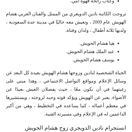
وكتاب رائحة قهوة أمي.
تزوجت الكاتبة نادين الدويغري من الممثل والفنان العربي هشام
الهويش عام 2009 ، وتعيش معه حاليًا في مدينة جدة السعودية ،
ولديها ثلاثة أطفال ، ولدان وفتاة.
هيا هشام الحويش.
عبد الملك هشام الحويش.
يوسف هشام الحويش.
الحياة الشخصية لنادين وزوجها هشام الهويش بعيدة كل البعد عن
وسائل الإعلام ومواقع التواصل الاجتماعي ، وهذا مبني على
رغبتهما في أن نكون معًا ، حيث يفضلان العيش بعيدًا عن
الأضواء. يعبر عن الهويش ويؤكد قوته وحبه لزوجته ، ويستشيرها
في معظم أعماله ، كما يساعده في التخطيط ، وهي من أكبر
الداعمين له في الإعلام وفي مسيرته الفنية.
انستجرام نادين الدويجري زوج هشام الحويش