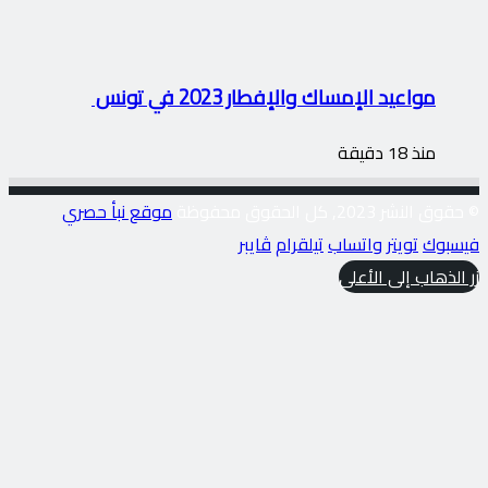
مواعيد الإمساك والإفطار 2023 في تونس
منذ 18 دقيقة
© حقوق النشر 2023, كل الحقوق محفوظة
موقع نبأ حصري
فيسبوك
تويتر
واتساب
تيلقرام
ڤايبر
زر الذهاب إلى الأعلى