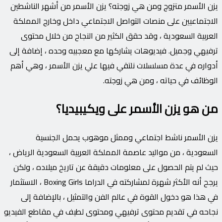
يزن الأسمر متزوج ومن هي زوجته؟ يزن الأسمر من أشهر الناشطين
الاجتماعيين على منصات التواصل الاجتماعي داخل وخارج المملكة
العربية السعودية ، وقد حقق الكثير من النجاح من خلال محتوى
ترفيهي وجميل. فيديوهات يشاركها مع معجبيه وحده ، إضافة إلى
أدواره في عدة مسلسلات نلتقي فيها علي يزن الأسمر ، وهي أهم
الوظائف في حياته ، ومن هي زوجته.
من هو يزن الأسمر على ويكيبيديا؟
يزن الأسمر ناشط اجتماعي وممثل موهوب يحمل الجنسية
السعودية ، من مواليد عاصمة المملكة العربية السعودية الرياض ،
حيث لم يتم الحصول على معلومات دقيقة عن تاريخ ميلاده ، ولكن
يرجح أنه الأكثر شهرة لمشاركته في الدراما Boxing Girls ، الاستثمار
في هذا هو دخول القوة في عالم الفن والتمثيل ، بالإضافة إلى
نجاحه في تقديم محتوى ترفيهي ومحتوى لطيف في مقاطع الفيديو