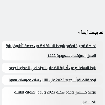
قد يهمك أيضاً :-
"منصة قوى" توضيح شروط الاستفادة من خدمة تأشيرة زيارة
العمل المؤقت بالسعودية 1444
رابط الاستعلام عن أهلية الضمان الاجتماعي المطور الجديد
تردد قناة اقرأ الجديد 2023 علي النايل سات وعربسات Iqraa
موعد مسلسل وعود سخية 2023 وتردد القنوات الناقلة
للمسلسل